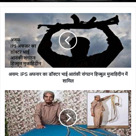
अ
स
म
:
I
P
S
अ
फ
स
असम: IPS अफसर का डॉक्टर भाई आतंकी संगठन हिज्बुल मुजाहिदीन में
र
शामिल
का
डॉ
W
क्ट
a
र
t
भा
c
ई
h
आ
V
तं
i