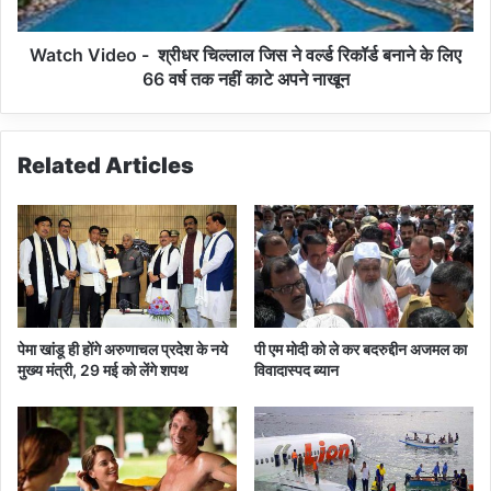
की
d
सं
e
ग
o
Watch Video - श्रीधर चिल्लाल जिस ने वर्ल्ड रिकॉर्ड बनाने के लिए
ठ
-
66 वर्ष तक नहीं काटे अपने नाखून
न
हि
श्री
ज्बु
ध
Related Articles
ल
र
मु
चि
जा
ल्ला
हि
ल
दी
जि
न
स
में
ने
शा
व
पेमा खांडू ही होंगे अरुणाचल प्रदेश के नये
पी एम मोदी को ले कर बदरुद्दीन अजमल का
मि
र्ल्ड
मुख्य मंत्री, 29 मई को लेंगे शपथ
विवादास्पद ब्यान
ल
रि
कॉ
र्ड
ब
ना
ने