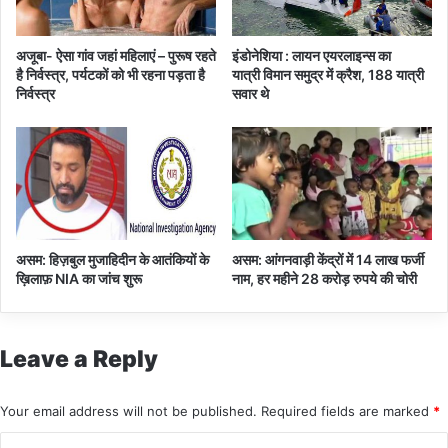
के
लि
अजूबा- ऐसा गांव जहां महिलाएं – पुरूष रहते
इंडोनेशिया : लायन एयरलाइन्स का
ए
है निर्वस्त्र, पर्यटकों को भी रहना पड़ता है
यात्री विमान समुद्र में क्रैश, 188 यात्री
6
निर्वस्त्र
सवार थे
6
व
र्ष
त
क
न
हीं
का
असम: हिज़बुल मुजाहिदीन के आतंकियों के
असम: आंगनवाड़ी केंद्रों में 14 लाख फर्जी
टे
ख़िलाफ़ NIA का जांच शुरू
नाम, हर महीने 28 करोड़ रुपये की चोरी
अ
प
ने
Leave a Reply
ना
खू
न
Your email address will not be published.
Required fields are marked
*
C