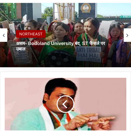
NORTHEAST
NORTHEAST
असम- Bodoland University बंद, ST फैसले पर
उबाल
नई दिल्ली- बोडो संगठनों का जंतर-मंतर पर जोरदार प्रदर्शन
त्रि
पु
रा
को
भ्र
ष्टा
चा
र
मु