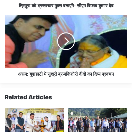
क्त
त्रिपुरा को भ्रष्टाचार मुक्त बनाएंगे- सीएम बिप्लब कुमार देब
ब
ना
अ
एं
स
गे
म
-
:
सी
गु
ए
वा
म
हा
बि
टी
प्ल
में
ब
सु
असम: गुवाहाटी में सुश्री ब्रजकिशोरी दीदी का दिव्य प्रवचन
कु
श्री
मा
ब्र
र
ज
Related Articles
दे
कि
ब
शो
री
दी
दी
का