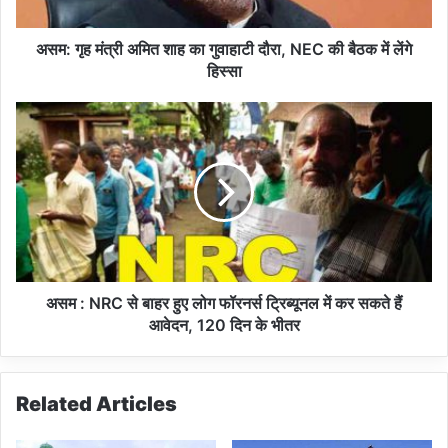
त्री
अ
मि
असम: गृह मंत्री अमित शाह का गुवाहाटी दौरा, NEC की बैठक में लेंगे
त
हिस्सा
शा
ह
अ
का
स
गु
म
वा
:
हा
N
टी
R
दौ
C
रा
से
,
बा
N
ह
असम : NRC से बाहर हुए लोग फॉरनर्स ट्रिब्‍यूनल में कर सकते हैं
E
र
आवेदन, 120 दिन के भीतर
C
हु
की
ए
बै
लो
Related Articles
ठ
ग
क
फॉ
में
र