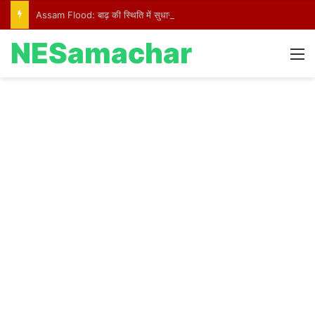
Assam Flood: बाढ़ की स्थिति में सुधार, मुख्यमंत्री हिमंत बिस्व सरमा ने प्रभावित क्षेत्रों का किया दौरा
NESamachar
M