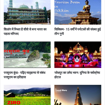
लें
न
गे
र्स
हि
ट्रि
स्सा
ब्‍यू
न
शिलांग में स्थित है शीशे से बना भारत का
सिक्किम- 15 वर्षों में पर्यटकों की संख्या हुई
ल
पहला मस्जिद
तीन गुनी
में
क
र
स
क
ते
हैं
आ
परशुराम कुंड- पढ़िए मातृहत्या से संबंध
जोधपुर का उमेद भवन: दुनिया के सर्वश्रेष्ठ
वे
परशुराम का इतिहास
होटल
द
न
,
1
2
0