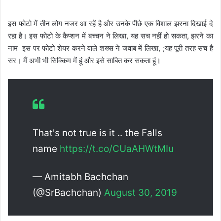
इस फोटो में तीन लोग नजर आ रहें है और उनके पीछे एक विशाल झरना दिखाई दे
रहा है। इस फोटो के कैप्शन में बच्चन ने लिखा, यह सच नहीं हो सकता, झरने का
नाम इस पर फोटो शेयर करने वाले शख्स ने जवाब में लिखा, ;यह पूरी तरह सच है
सर। मैं अभी भी सिक्किम में हूं और इसे साबित कर सकता हूं।
That's not true is it .. the Falls
name
https://t.co/CUaAHWtMIu
— Amitabh Bachchan
(@SrBachchan)
August 30, 2019