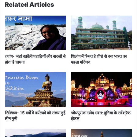
Related Articles
प्र
म
चा
में
र
चा
का
र
आ
ध
रो
मा
प
के
,
तवांग- जहां बर्फ़ीली पहाड़ियों और बादलों से
शिलांग में स्थित है शीशे से बना भारत का
को
होता है सामना
पहला मस्जिद
ई
ह
ता
ह
त
न
हीं
सिक्किम- 15 वर्षों में पर्यटकों की संख्या हुई
जोधपुर का उमेद भवन: दुनिया के सर्वश्रेष्ठ
तीन गुनी
होटल