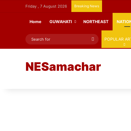
Friday , 7 August 2026
Breaking News
Home
GUWAHATI
NORTHEAST
NATIO
Search
POPULAR AR
for
NESamachar