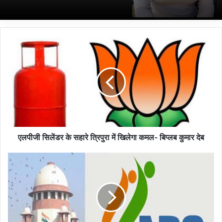
ए
ल
पी
जी
सि
लें
ड
र
के
स
एलपीजी सिलेंडर के सहारे त्रिपुरा में खिलेगा कमल- बिप्लब कुमार देब
हा
रे
ए
त्रि
न
पु
आ
रा
र
में
सी
खि
प्र
ले
क्रि