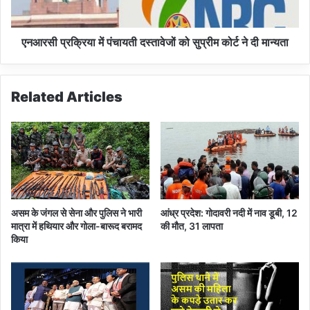
गा
या
क
में
म
पं
एनआरसी प्रक्रिया में पंचायती दस्तावेजों को सुप्रीम कोर्ट ने दी मान्यता
ल
चा
-
य
बि
ती
Related Articles
प्ल
द
ब
स्ता
कु
वे
मा
जों
र
को
दे
सु
ब
प्री
म
असम के जंगल से सेना और पुलिस ने भारी
आंध्र प्रदेश: गोदावरी नदी में नाव डूबी, 12
को
मात्रा में हथियार और गोला-बारूद बरामद
की मौत, 31 लापता
र्ट
किया
ने
दी
मा
न्य
ता