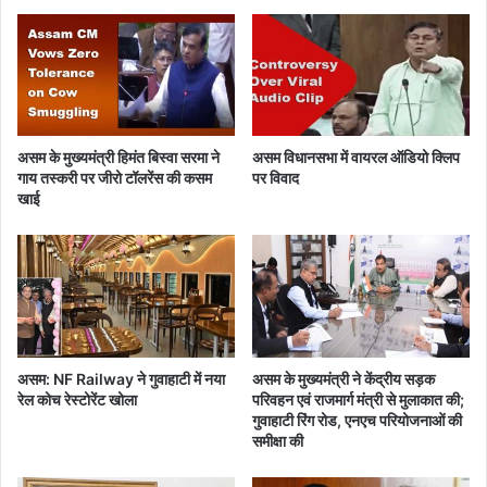
प
भा
ता
री
मा
त्रा
में
ह
असम के मुख्यमंत्री हिमंत बिस्वा सरमा ने
असम विधानसभा में वायरल ऑडियो क्लिप
थि
गाय तस्करी पर जीरो टॉलरेंस की कसम
पर विवाद
या
खाई
र
औ
र
गो
ला
-
बा
रू
असम: NF Railway ने गुवाहाटी में नया
असम के मुख्यमंत्री ने केंद्रीय सड़क
द
रेल कोच रेस्टोरेंट खोला
परिवहन एवं राजमार्ग मंत्री से मुलाकात की;
ब
गुवाहाटी रिंग रोड, एनएच परियोजनाओं की
रा
समीक्षा की
म
द