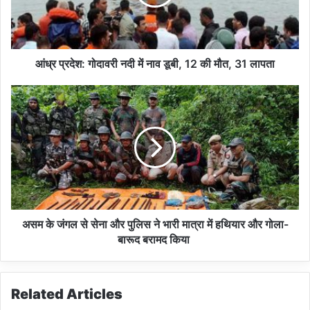
:
गो
दा
व
री
आंध्र प्रदेश: गोदावरी नदी में नाव डूबी, 12 की मौत, 31 लापता
न
दी
अ
में
स
ना
म
व
के
डू
जं
बी
ग
,
ल
1
से
2
से
की
ना
असम के जंगल से सेना और पुलिस ने भारी मात्रा में हथियार और गोला-
मौ
औ
बारूद बरामद किया
त
र
,
पु
3
लि
Related Articles
1
स
ला
ने