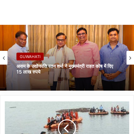
GUWAHATI
असम के उद्योगपति रतन शर्मा ने मुख्यमंत्री राहत कोष में दिए
15 लाख रुपये
आं
ध्र
प्र
दे
श