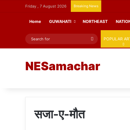
Friday , 7 August 2026
Breaking News
Home
GUWAHATI
NORTHEAST
NATIO
Search
POPULAR AR
for
NESamachar
सजा-ए-मौत