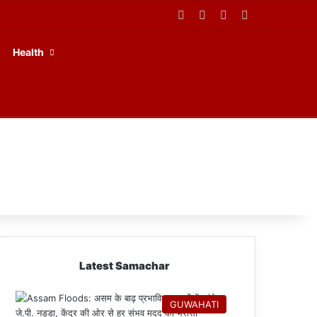
Facebook
X
YouTube
RSS
Health
Latest Samachar
GUWAHATI