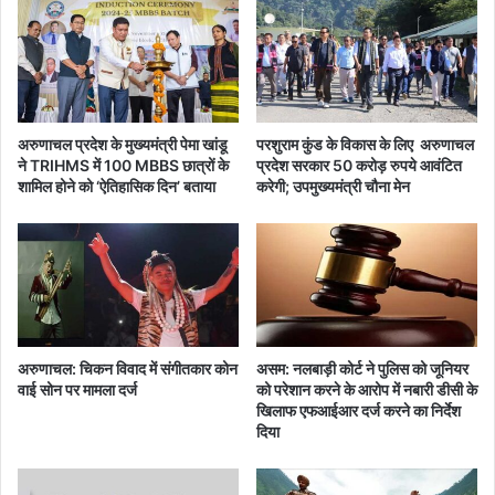
रिं
जु
ग
ली
,
स
ला
मे
ठी
त
चा
6
अरुणाचल प्रदेश के मुख्यमंत्री पेमा खांडू
परशुराम कुंड के विकास के लिए अरुणाचल
र्ज
जि
ने TRIHMS में 100 MBBS छात्रों के
प्रदेश सरकार 50 करोड़ रुपये आवंटित
ले
शामिल होने को ‘ऐतिहासिक दिन’ बताया
करेगी; उपमुख्यमंत्री चौना मेन
प्र
भा
वि
त
अरुणाचल: चिकन विवाद में संगीतकार कोन
असम: नलबाड़ी कोर्ट ने पुलिस को जूनियर
वाई सोन पर मामला दर्ज
को परेशान करने के आरोप में नबारी डीसी के
खिलाफ एफआईआर दर्ज करने का निर्देश
दिया