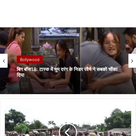
Bollywood
बिग बॉस18: टास्क में चुम दरंग के निडर रवैये ने सबको चौंका
दिया
अ
स
म
:
ति