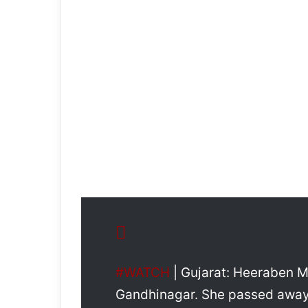
#WATCH
| Gujarat: Heeraben Mo
Gandhinagar. She passed away 