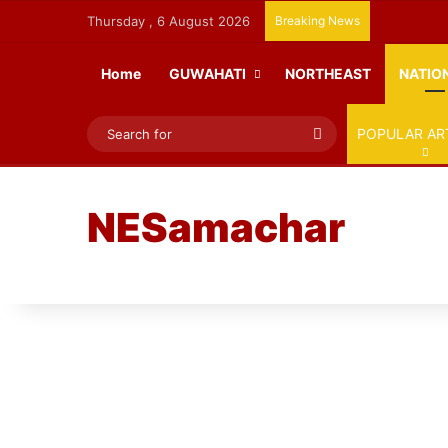
Thursday , 6 August 2026
Breaking News
Home
GUWAHATI
NORTHEAST
NATIO
Search
POPULAR AR
for
NESamachar