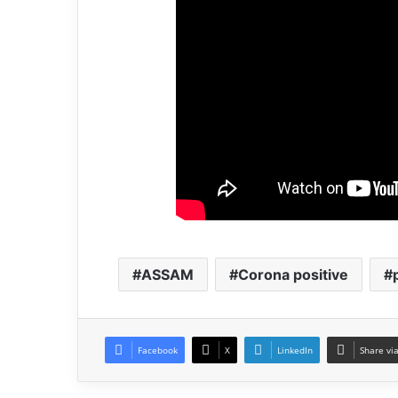
ASSAM
Corona positive
Facebook
X
LinkedIn
Share vi