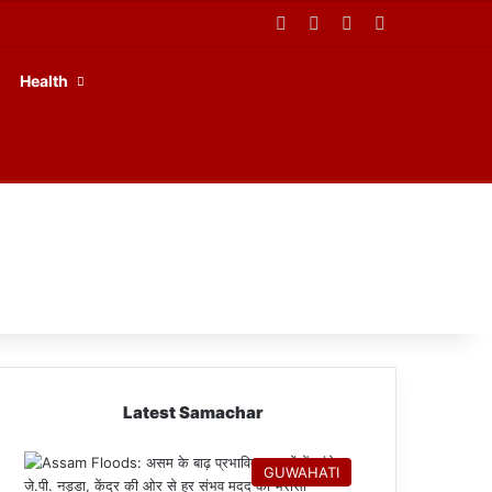
Facebook
X
YouTube
RSS
Health
Latest Samachar
GUWAHATI