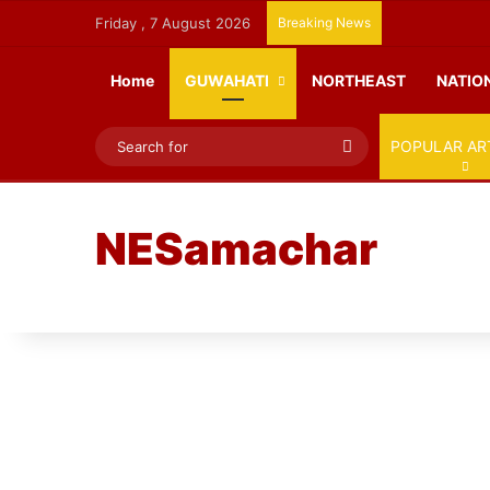
Friday , 7 August 2026
Breaking News
Home
GUWAHATI
NORTHEAST
NATIO
Search
POPULAR AR
for
NESamachar