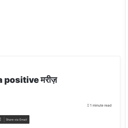
a positive मरीज़
1 minute read
Share via Email