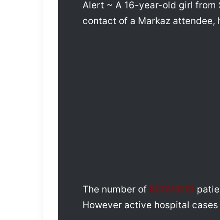
Alert ~ A 16-year-old girl fr
contact of a Markaz attendee,
The number of
#COVID19
patie
However active hospital cases 