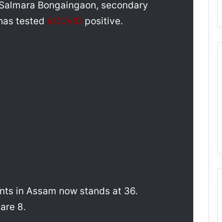
om Salmara Bongaingaon, secondary
 has tested
#COVID
positive.
nts in Assam now stands at 36.
are 8.