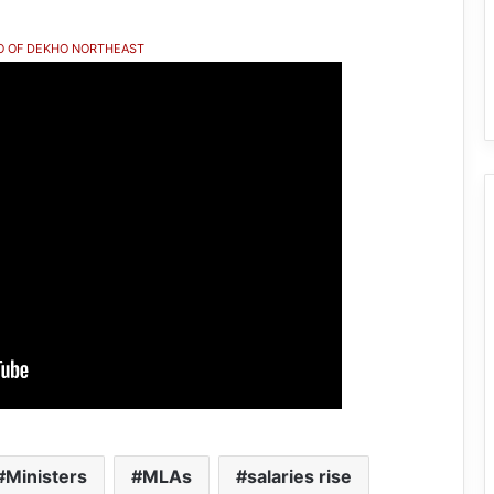
O OF DEKHO NORTHEAST
Ministers
MLAs
salaries rise