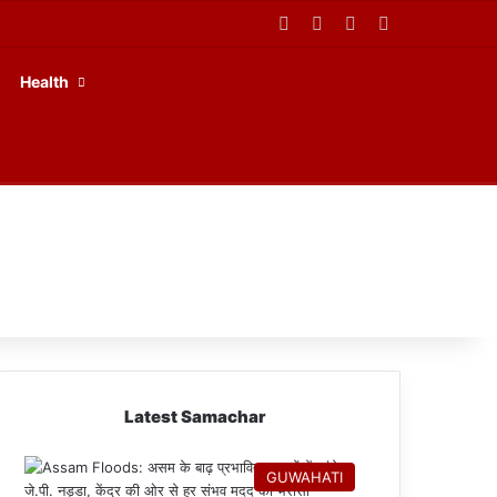
Facebook
X
YouTube
RSS
Health
Latest Samachar
GUWAHATI