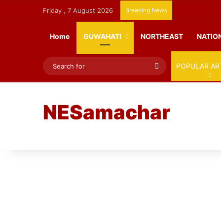
Friday , 7 August 2026
Breaking News
Home
GUWAHATI
NORTHEAST
NATIO
Search
POPULAR AR
for
NESamachar