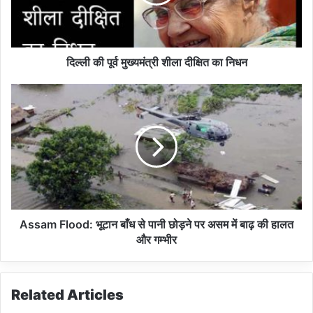
मु
ख्य
मं
त्री
शी
दिल्ली की पूर्व मुख्यमंत्री शीला दीक्षित का निधन
ला
दी
A
क्षि
s
त
s
का
a
नि
m
ध
F
न
l
o
o
d
Assam Flood: भूटान बाँध से पानी छोड़ने पर असम में बाढ़ की हालत
:
और गम्भीर
भू
टा
न
Related Articles
बाँ
ध