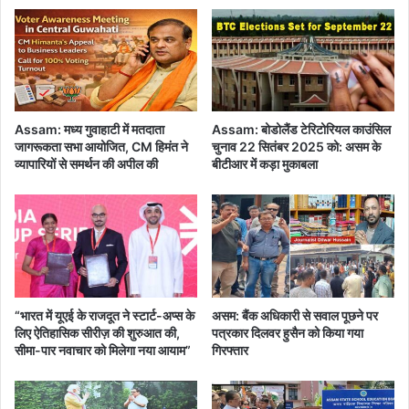
से
पा
नी
छो
ड़
ने
Assam: मध्य गुवाहाटी में मतदाता
Assam: बोडोलैंड टेरिटोरियल काउंसिल
प
जागरूकता सभा आयोजित, CM हिमंत ने
चुनाव 22 सितंबर 2025 को: असम के
र
व्यापारियों से समर्थन की अपील की
बीटीआर में कड़ा मुकाबला
अ
स
म
में
बा
ढ़
की
हा
“भारत में यूएई के राजदूत ने स्टार्ट-अप्स के
असम: बैंक अधिकारी से सवाल पूछने पर
ल
लिए ऐतिहासिक सीरीज़ की शुरुआत की,
पत्रकार दिलवर हुसैन को किया गया
त
सीमा-पार नवाचार को मिलेगा नया आयाम”
गिरफ्तार
औ
र
ग