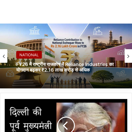
NATIONAL
FY26 में राष्ट्रीय राजकोष में Reliance Industries का
योगदान बढ़कर ₹2.16 लाख करोड़ से अधिक
दि
ल्ली
की
पू
र्व