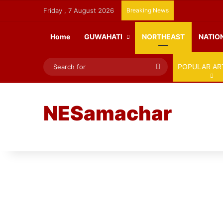
Friday , 7 August 2026
Breaking News
Home
GUWAHATI
NORTHEAST
NATIO
Search
POPULAR AR
for
NESamachar