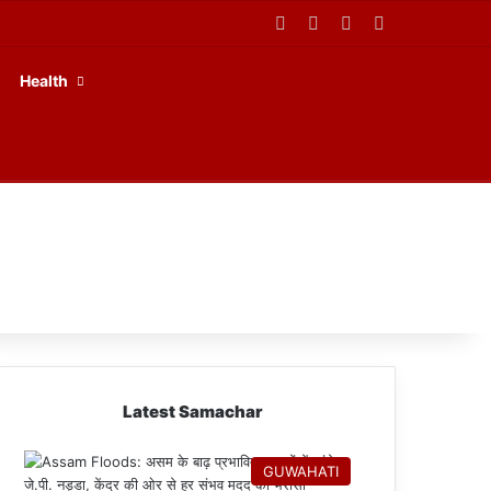
Facebook
X
YouTube
RSS
Health
Latest Samachar
GUWAHATI