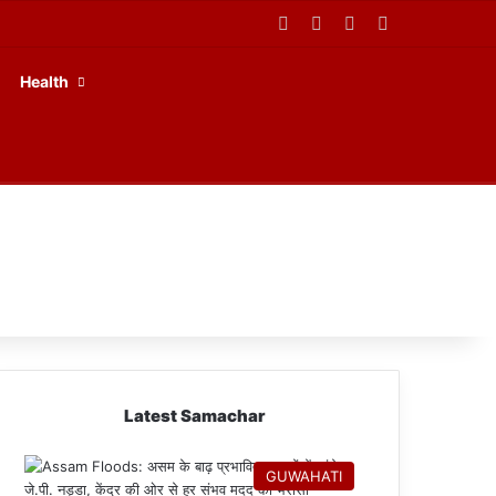
Facebook
X
YouTube
RSS
Health
Latest Samachar
GUWAHATI