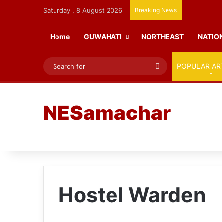
Saturday , 8 August 2026
Breaking News
Home
GUWAHATI
NORTHEAST
NATIO
Search
POPULAR AR
for
NESamachar
Hostel Warden