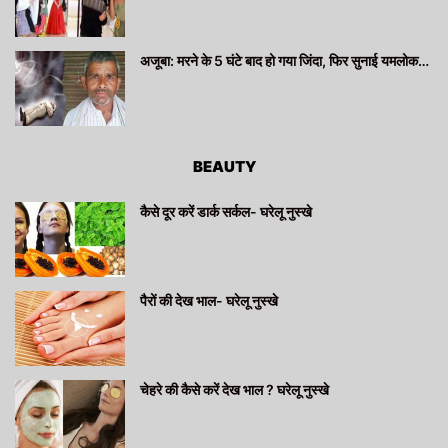
अजूबा: मरने के 5 घंटे बाद हो गया जिंदा, फिर सुनाई यमलोक…
BEAUTY
कैसे दूर करें डार्क सर्कल- घरेलू नुस्खे
पैरों की देख भाल- घरेलू नुस्खे
चेहरे की कैसे करें देख भाल ? घरेलू नुस्खे