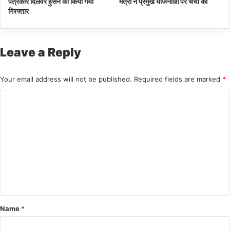
पत्रकार दिलवर हुसैन को किया गया
मंत्री ने प्रमुख योजनाओं पर चर्चा की
गिरफ्तार
Leave a Reply
Your email address will not be published.
Required fields are marked
*
C
o
m
m
e
n
t
*
Name
*