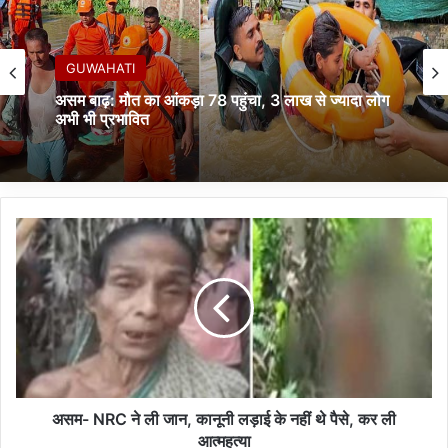
GUWAHATI
असम बाढ़: मौत का आंकड़ा 78 पहुंचा, 3 लाख से ज्यादा लोग
अभी भी प्रभावित
अ
स
म
-
N
R
C
ने
ली
जा
असम- NRC ने ली जान, कानूनी लड़ाई के नहीं थे पैसे, कर ली
न
आत्महत्या