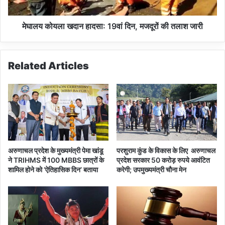
0
ख
0
दा
प
न
मेघालय कोयला खदान हादसा: 19वां दिन, मजदूरों की तलाश जारी
र्य
हा
ट
द
कों
सा
Related Articles
को
:
से
1
ना
9
ने
वां
कि
दि
या
न
रे
,
स्क्यू
म
अरुणाचल प्रदेश के मुख्यमंत्री पेमा खांडू
परशुराम कुंड के विकास के लिए अरुणाचल
ज
ने TRIHMS में 100 MBBS छात्रों के
प्रदेश सरकार 50 करोड़ रुपये आवंटित
दू
शामिल होने को ‘ऐतिहासिक दिन’ बताया
करेगी; उपमुख्यमंत्री चौना मेन
रों
की
त
ला
श