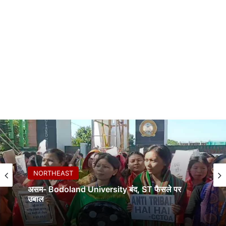
NORTHEAST
असम- Bodoland University बंद, ST फैसले पर
उबाल