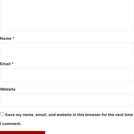
m
e
n
t
*
Name
*
Email
*
Website
Save my name, email, and website in this browser for the next time
I comment.