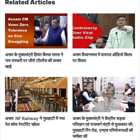
Related Articles
ल
ले
क
र
नि
र्वा
च
न
आ
असम के मुख्यमंत्री हिमंत बिस्वा सरमा ने
असम विधानसभा में वायरल ऑडियो क्लिप
यो
गाय तस्करी पर जीरो टॉलरेंस की कसम
पर विवाद
ग
खाई
की
बै
ठ
क
असम: NF Railway ने गुवाहाटी में नया
असम के मुख्यमंत्री ने केंद्रीय सड़क
रेल कोच रेस्टोरेंट खोला
परिवहन एवं राजमार्ग मंत्री से मुलाकात की;
गुवाहाटी रिंग रोड, एनएच परियोजनाओं की
समीक्षा की