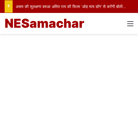
असम की सुलक्षणा बरुआ अमित राय की फिल्म ‘ओह माय डॉग’ से करेंगी बॉलीवुड में पदार्पण
NESamachar
M