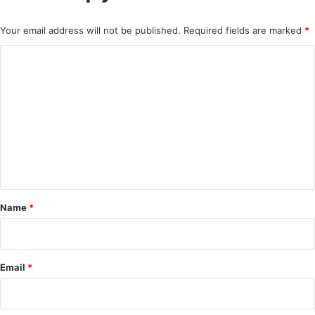
Your email address will not be published.
Required fields are marked
*
C
o
m
m
e
n
t
*
Name
*
Email
*