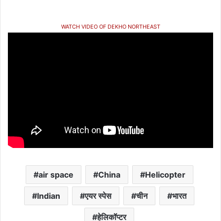
WATCH VIDEO OF DEKHO NORTHEAST
air space
China
Helicopter
Indian
एयर स्पेस
चीन
भारत
हेलिकॉप्टर