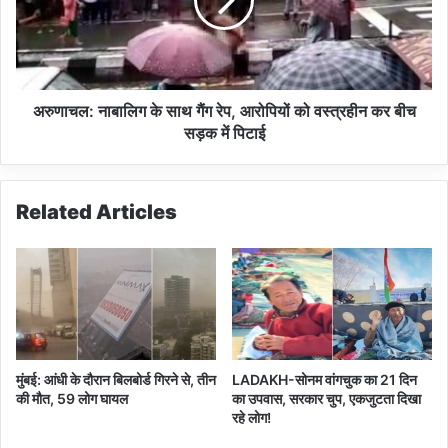
टा
ल
ई
:
-
ना
त
बा
स्वी
लि
र
ग
अरुणाचल: नाबालिग के साथ गैंग रेप, आरोपियों को वस्त्रहीन कर बीच
हु
के
सड़क में पिटाई
ई
सा
वा
थ
य
गैं
Related Articles
र
ग
ल
रे
प
,
आ
रो
पि
यों
मुंबई: आंधी के दौरान बिलबोर्ड गिरने से, तीन
LADAKH-सोनम वांगचुक का 21 दिन
को
की मौत, 59 लोग घायल
का उपवास, सरकार चुप, एकजुटता दिखा
व
रहे लोग!
स्त्र
ही