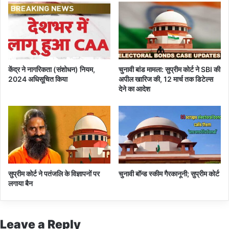
न
क
र
बी
च
स
केंद्र ने नागरिकता (संशोधन) नियम,
चुनावी बांड मामला: सुप्रीम कोर्ट ने SBI की
ड़
2024 अधिसूचित किया
अपील खारिज की, 12 मार्च तक डिटेल्स
क
देने का आदेश
में
पि
टा
ई
सुप्रीम कोर्ट ने पतंजलि के विज्ञापनों पर
चुनावी बॉन्ड स्कीम गैरकानूनी; सुप्रीम कोर्ट
लगाया बैन
Leave a Reply