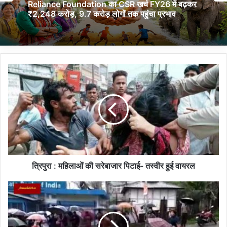
Reliance Foundation का CSR खर्च FY26 में बढ़कर
₹2,248 करोड़, 9.7 करोड़ लोगों तक पहुंचा प्रभाव
त्रि
पु
रा
:
म
हि
ला
ओं
की
स
त्रिपुरा : महिलाओं की सरेबाजार पिटाई- तस्वीर हुई वायरल
रे
बा
अ
जा
रु
र
णा
पि
च