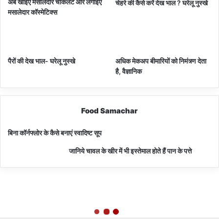
अब खाइए मसालेदार चॉकलेट और लगाइए
चेहरे की कैसे करें देख भाल ? घरेलू नुस्खे
मसालेदार कॉस्‍मेटिक्‍स
पैरों की देख भाल- घरेलू नुस्खे
अधिक मेकअप बीमारियों को निमंत्र्ण देता
है, वैज्ञानिक
Food Samachar
बिना कॉर्नफ्लोर के कैसे बनाएं स्वादिष्ट सूप
जानिये चावल के खीर में भी इस्तेमाल होते हैं पान के पत्ते