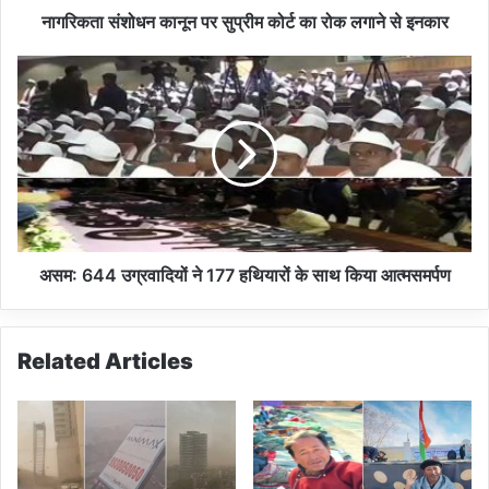
का
नागरिकता संशोधन कानून पर सुप्रीम कोर्ट का रोक लगाने से इनकार
नू
न
अ
प
स
र
म
सु
:
प्री
6
म
4
को
4
र्ट
उ
का
ग्र
रो
वा
असम: 644 उग्रवादियों ने 177 हथियारों के साथ किया आत्मसमर्पण
क
दि
ल
यों
गा
ने
Related Articles
ने
1
से
7
इ
7
न
ह
का
थि
र
या