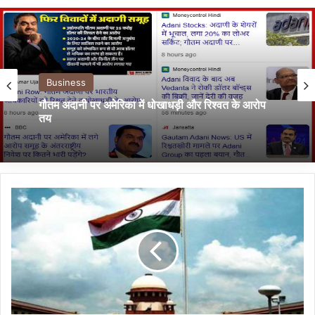
Business
गौतम अदानी पर अमेरिका में धोखाधड़ी और रिश्वत के आरोप
तय
ना
ग
रि
क
ता
सं
शो
ध
न