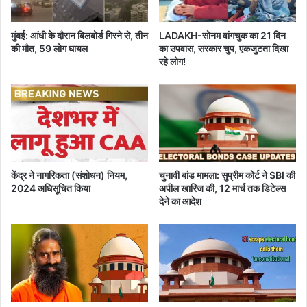
रों
के
मुंबई: आंधी के दौरान बिलबोर्ड गिरने से, तीन
LADAKH-सोनम वांगचुक का 21 दिन
सा
की मौत, 59 लोग घायल
का उपवास, सरकार चुप, एकजुटता दिखा
थ
रहे लोग!
कि
या
आ
त्म
स
म
र्प
ण
केंद्र ने नागरिकता (संशोधन) नियम,
चुनावी बांड मामला: सुप्रीम कोर्ट ने SBI की
2024 अधिसूचित किया
अपील खारिज की, 12 मार्च तक डिटेल्स
देने का आदेश