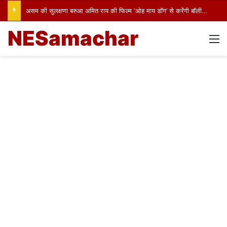
असम की सुलक्षणा बरुआ अमित राय की फिल्म ‘ओह माय डॉग’ से करेंगी बॉलीवुड में पदार्पण
NESamachar
M