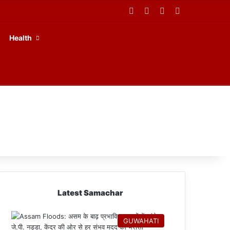
Facebook
X
YouTube
RSS
Health
Latest Samachar
GUWAHATI