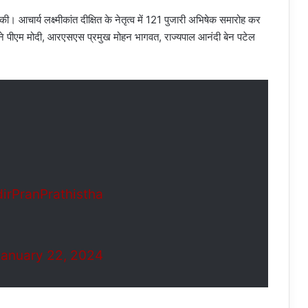
त की। आचार्य लक्ष्मीकांत दीक्षित के नेतृत्व में 121 पुजारी अभिषेक समारोह कर
 के सामने पीएम मोदी, आरएसएस प्रमुख मोहन भागवत, राज्यपाल आनंदी बेन पटेल
rPranPrathistha
January 22, 2024