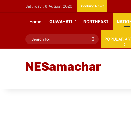
Saturday , 8 August 2026
Breaking News
Home
GUWAHATI
NORTHEAST
NATIO
Search
POPULAR AR
for
NESamachar