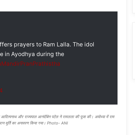
fers prayers to Ram Lalla. The idol
e in Ayodhya during the
MandirPranPrathistha
4
 आदित्यनाथ और राज्यपाल आनंदीबेन पटेल ने रामलला की पूजा की। अयोध्या में राम
के दौरान मूर्ति का अनावरण किया गया। Photo- ANI