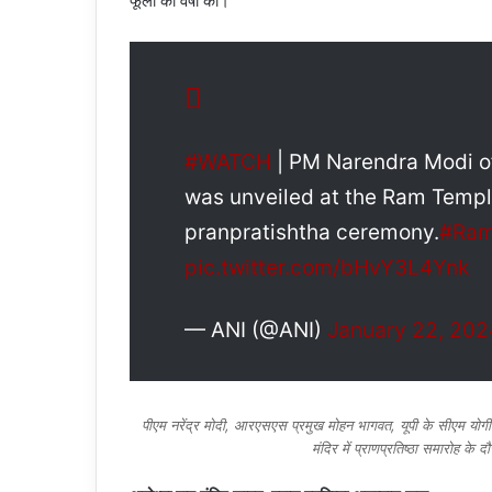
फूलों की वर्षा की।
#WATCH
| PM Narendra Modi of
was unveiled at the Ram Templ
pranpratishtha ceremony.
#Ram
pic.twitter.com/bHvY3L4Ynk
— ANI (@ANI)
January 22, 202
पीएम नरेंद्र मोदी, आरएसएस प्रमुख मोहन भागवत, यूपी के सीएम योगी
मंदिर में प्राणप्रतिष्ठा समारोह 