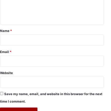
e
n
t
*
Name
*
Email
*
Website
Save my name, email, and website in this browser for the next
time I comment.