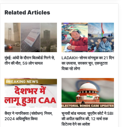
ग
स
मृ
ब
Related Articles
त
से
पा
अ
ए
मी
ग
र
ए
श
ख्स
,
मु
मुंबई: आंधी के दौरान बिलबोर्ड गिरने से,
LADAKH-सोनम वांगचुक का 21 दिन
के
तीन की मौत, 59 लोग घायल
का उपवास, सरकार चुप, एकजुटता
श
दिखा रहे लोग!
अं
बा
नी
को
छो
ड़ा
पी
केंद्र ने नागरिकता (संशोधन) नियम,
चुनावी बांड मामला: सुप्रीम कोर्ट ने SBI
छे
2024 अधिसूचित किया
की अपील खारिज की, 12 मार्च तक
डिटेल्स देने का आदेश