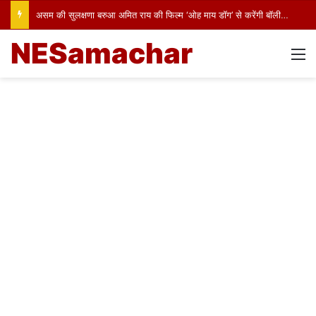
असम की सुलक्षणा बरुआ अमित राय की फिल्म ‘ओह माय डॉग’ से करेंगी बॉलीवुड में पदार्पण
NESamachar
M