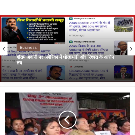
Business
गौतम अदानी पर अमेरिका में धोखाधड़ी और रिश्वत के आरोप
तय
म
णि
पु
र
में
ए
क