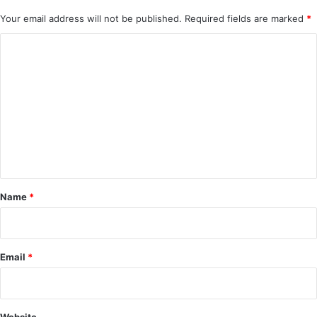
Your email address will not be published.
Required fields are marked
*
C
o
m
m
e
n
t
*
Name
*
Email
*
Website