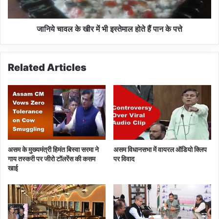
हि
खी
ला
र
डॉ
में
जानिये चावल के खीर में भी इस्तेमाल होते हैं पान के पत्ते
क्ट
भी
र
इ
ने
स्ते
Related Articles
सु
मा
ना
ल
दी
हो
ख
ते
री
हैं
-
पा
खो
न
टी
के
असम के मुख्यमंत्री हिमंत बिस्वा सरमा ने
असम विधानसभा में वायरल ऑडियो क्लिप
प
गाय तस्करी पर जीरो टॉलरेंस की कसम
पर विवाद
त्ते
खाई