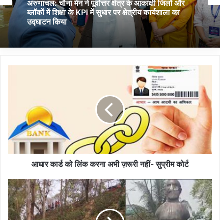
अरुणाचल: चौना मेन ने पूर्वोत्तर क्षेत्र के आकांक्षी जिलों और
ब्लॉकों में शिक्षा के KPI में सुधार पर क्षेत्रीय कार्यशाला का
उद्घाटन किया
आ
धा
र
का
र्ड
को
लिं
क
क
र
आधार कार्ड को लिंक करना अभी ज़रूरी नहीं- सुप्रीम कोर्ट
ना
अ
अ
भी
स
ज़
म
रू
: