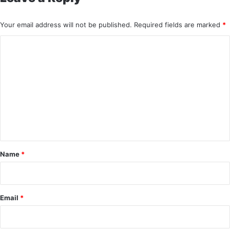
Your email address will not be published.
Required fields are marked
*
C
o
m
m
e
n
t
*
Name
*
Email
*