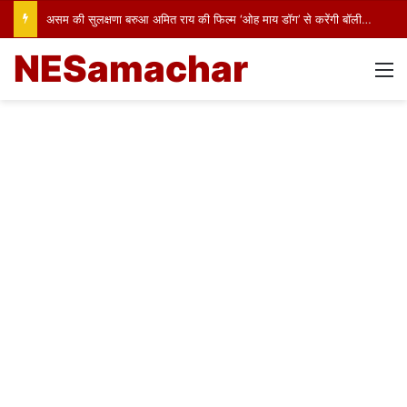
असम की सुलक्षणा बरुआ अमित राय की फिल्म ‘ओह माय डॉग’ से करेंगी बॉलीवुड में पदार्पण
NESamachar
M