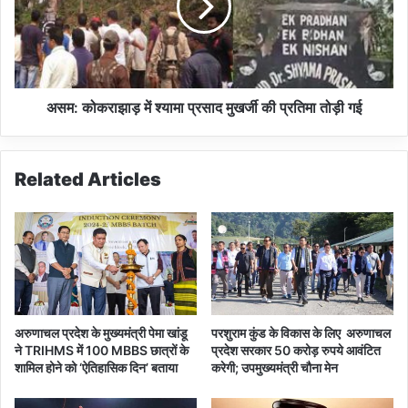
री
को
न
क
हीं
रा
-
झा
सु
ड़
प्री
में
असम: कोकराझाड़ में श्यामा प्रसाद मुखर्जी की प्रतिमा तोड़ी गई
म
श्या
को
मा
र्ट
प्र
Related Articles
सा
द
मु
ख
र्जी
की
प्र
ति
अरुणाचल प्रदेश के मुख्यमंत्री पेमा खांडू
परशुराम कुंड के विकास के लिए अरुणाचल
मा
ने TRIHMS में 100 MBBS छात्रों के
प्रदेश सरकार 50 करोड़ रुपये आवंटित
तो
शामिल होने को ‘ऐतिहासिक दिन’ बताया
करेगी; उपमुख्यमंत्री चौना मेन
ड़ी
ग