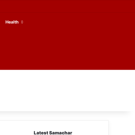
Facebook
X
YouTube
RSS
Health
Latest Samachar