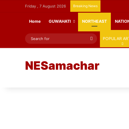
Friday , 7 August 2026
Breaking News
Home
GUWAHATI
NORTHEAST
NATIO
Search
POPULAR AR
for
NESamachar