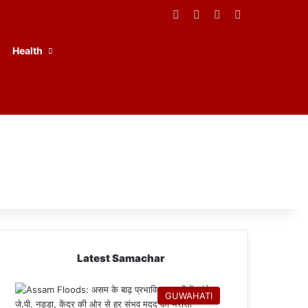
Facebook
X
YouTube
RSS
Health
Latest Samachar
GUWAHATI