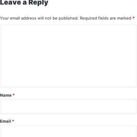
Leave a Reply
Your email address will not be published.
Required fields are marked
*
C
o
m
m
e
n
t
*
Name
*
Email
*