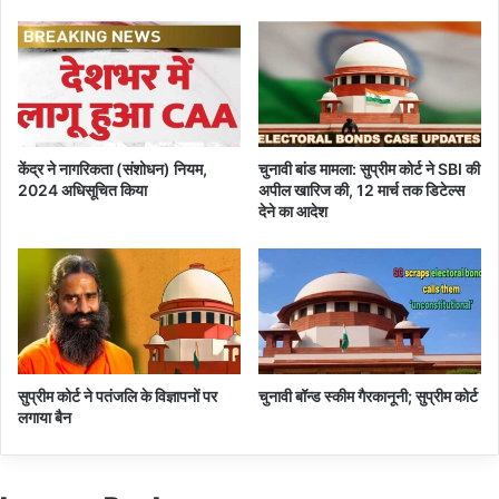
चि
का
ओं
प
र
सु
प्री
केंद्र ने नागरिकता (संशोधन) नियम,
चुनावी बांड मामला: सुप्रीम कोर्ट ने SBI की
म
2024 अधिसूचित किया
अपील खारिज की, 12 मार्च तक डिटेल्स
को
देने का आदेश
र्ट
में
सु
न
वा
ई
सुप्रीम कोर्ट ने पतंजलि के विज्ञापनों पर
चुनावी बॉन्ड स्कीम गैरकानूनी; सुप्रीम कोर्ट
लगाया बैन