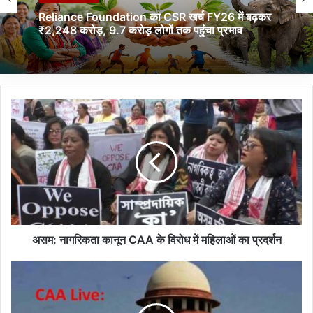
Reliance Foundation का CSR खर्च FY26 में बढ़कर
₹2,248 करोड़, 9.7 करोड़ लोगों तक पहुंचा प्रभाव
अ
स
म
:
ना
ग
रि
क
ता
का
असम: नागरिकता कानून CAA के विरोध में महिलाओं का प्रदर्शन
नू
न
C
C
A
A
A
A
L