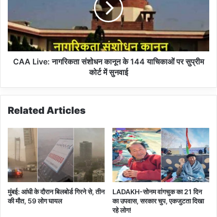
के
i
वि
v
रो
e
ध
:
में
ना
म
ग
CAA Live: नागरिकता संशोधन कानून के 144 याचिकाओं पर सुप्रीम
हि
रि
कोर्ट में सुनवाई
ला
क
ओं
ता
का
सं
Related Articles
प्र
शो
द
ध
र्श
न
न
का
नू
न
के
1
मुंबई: आंधी के दौरान बिलबोर्ड गिरने से, तीन
LADAKH-सोनम वांगचुक का 21 दिन
4
की मौत, 59 लोग घायल
का उपवास, सरकार चुप, एकजुटता दिखा
4
रहे लोग!
या