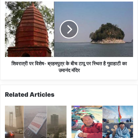
स
शि
कां
व
फ्रें
रा
स
त्री
-
प
L
र
I
वि
V
शे
E
ष
-
शिवरात्री पर विशेष- ब्रहमपुत्र के बीच टापू पर स्थित है गुवाहाटी का
ब्र
उमानंद मंदिर
ह
म
पु
Related Articles
त्र
के
बी
च
टा
पू
प