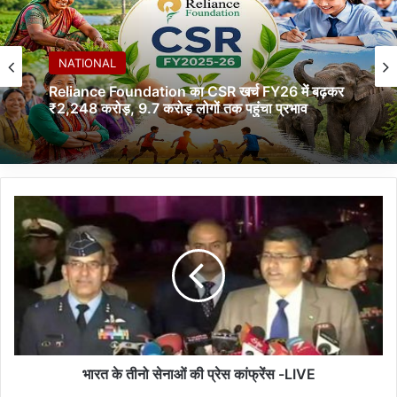
NATIONAL
JIO का नया ₹200 OTT पास लॉन्च, 15 प्रीमियम OTT
और 1000+ लाइव टीवी चैनल एक ही पैक में
भा
र
त
के
ती
नो
से
ना
ओं
की
भारत के तीनो सेनाओं की प्रेस कांफ्रेंस -LIVE
प्रे