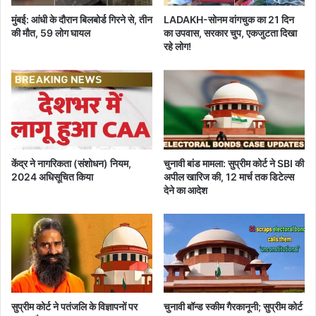
र
मुंबई: आंधी के दौरान बिलबोर्ड गिरने से, तीन
LADAKH-सोनम वांगचुक का 21 दिन
स्थि
की मौत, 59 लोग घायल
का उपवास, सरकार चुप, एकजुटता दिखा
त
रहे लोग!
है
गु
वा
हा
टी
का
उ
मा
केंद्र ने नागरिकता (संशोधन) नियम,
चुनावी बांड मामला: सुप्रीम कोर्ट ने SBI की
नं
2024 अधिसूचित किया
अपील खारिज की, 12 मार्च तक डिटेल्स
द
देने का आदेश
मं
दि
र
सुप्रीम कोर्ट ने पतंजलि के विज्ञापनों पर
चुनावी बॉन्ड स्कीम गैरकानूनी; सुप्रीम कोर्ट