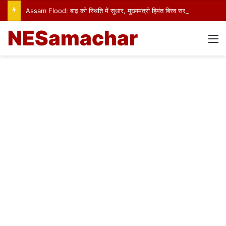
Assam Flood: बाढ़ की स्थिति में सुधार, मुख्यमंत्री हिमंत बिस्व सरमा ने प्रभावित क्षेत्रों का किया दौरा
NESamachar
M