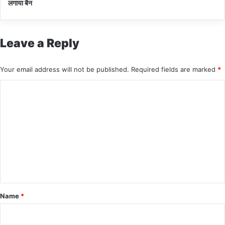
लगाया बैन
Leave a Reply
Your email address will not be published.
Required fields are marked
*
C
o
m
m
e
n
t
*
Name
*