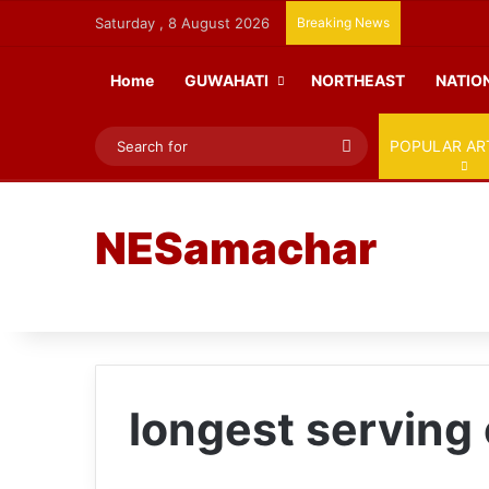
Saturday , 8 August 2026
Breaking News
Home
GUWAHATI
NORTHEAST
NATIO
Search
POPULAR AR
for
NESamachar
longest serving 