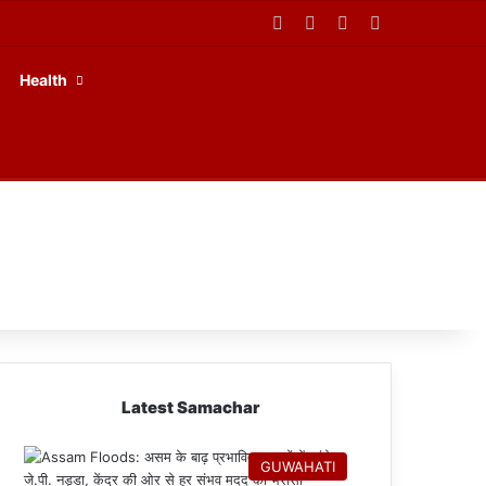
Facebook
X
YouTube
RSS
Health
Latest Samachar
GUWAHATI