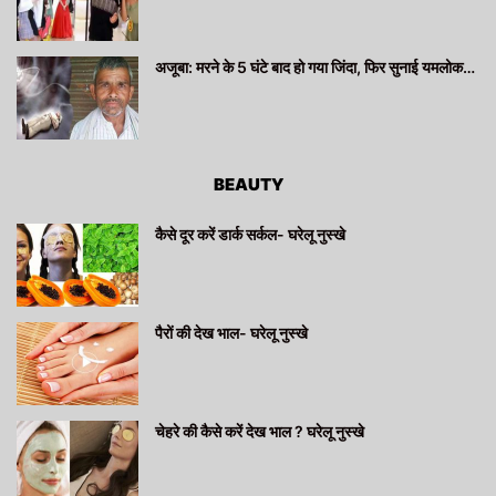
अजूबा: मरने के 5 घंटे बाद हो गया जिंदा, फिर सुनाई यमलोक…
BEAUTY
कैसे दूर करें डार्क सर्कल- घरेलू नुस्खे
पैरों की देख भाल- घरेलू नुस्खे
चेहरे की कैसे करें देख भाल ? घरेलू नुस्खे