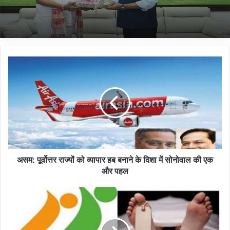
योजनाओं पर चर्चा की
अ
स
म
:
पू
र्वो
त्त
र
रा
ज्यों
असम: पूर्वोत्तर राज्यों को व्यापार हब बनाने के दिशा में सोनोवाल की एक
को
और पहल
व्या
पा
अ
र
स
ह
म
ब
: