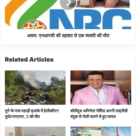
ब
ए
ना
न
ने
आ
के
र
दि
सी
शा
की
असम: एनआरसी की दहशत से एक व्यक्ती की मौत
में
द
सो
ह
नो
श
Related Articles
वा
त
ल
से
की
ए
ए
क
क
व्य
औ
क्ती
र
की
प
मौ
पुणे के पास पहाड़ी इलाके में हेलीकॉप्टर
बॉलीवुड अभिनेता गोविंदा अपनी लाइसेंसी
ह
त
दुर्घटनाग्रस्त, 3 की मौत
बंदूक से गोली चलने से हुए घायल
ल