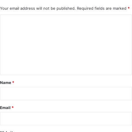
Your email address will not be published.
Required fields are marked
*
C
o
m
m
e
n
t
*
Name
*
Email
*