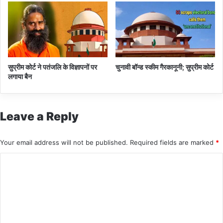
ए
के
म
लि
मो
ए
दी
ब
ढ़ा
य
ह
सुप्रीम कोर्ट ने पतंजलि के विज्ञापनों पर
चुनावी बॉन्ड स्कीम गैरकानूनी; सुप्रीम कोर्ट
का
लगाया बैन
नू
न
Leave a Reply
Your email address will not be published.
Required fields are marked
*
C
o
m
m
e