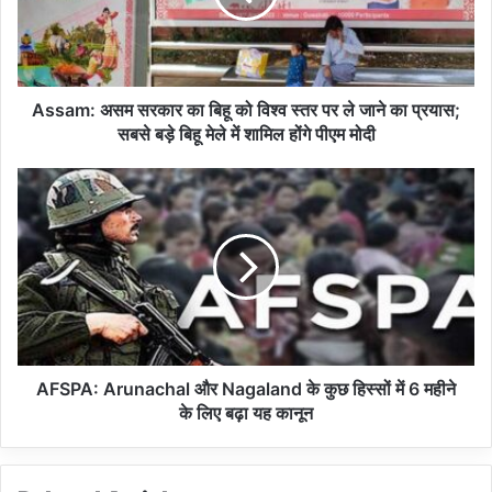
:
अ
स
म
स
Assam: असम सरकार का बिहू को विश्व स्तर पर ले जाने का प्रयास;
र
सबसे बड़े बिहू मेले में शामिल होंगे पीएम मोदी
का
र
A
का
F
बि
S
हू
P
को
A
वि
:
श्व
A
स्त
r
र
u
प
n
AFSPA: Arunachal और Nagaland के कुछ हिस्सों में 6 महीने
र
a
के लिए बढ़ा यह कानून
ले
c
जा
h
ने
a