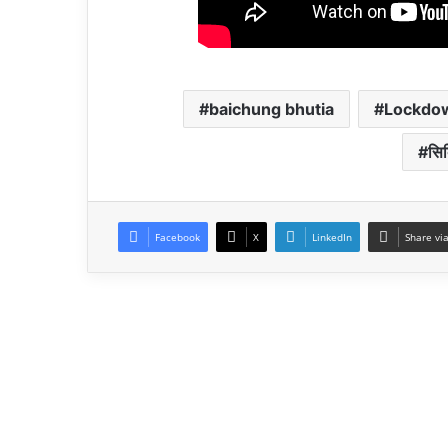
baichung bhutia
Lockdo
सिक
Facebook
X
LinkedIn
Share vi