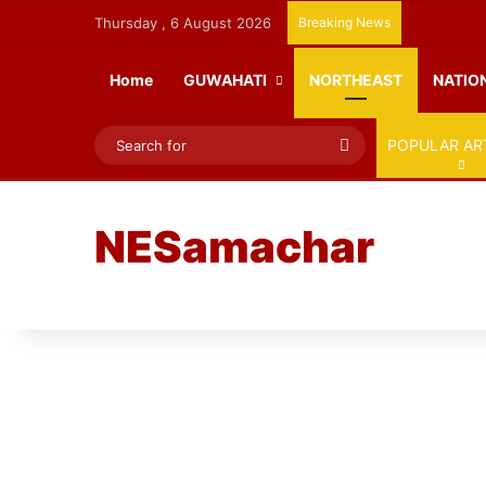
Thursday , 6 August 2026
Breaking News
Home
GUWAHATI
NORTHEAST
NATIO
Search
POPULAR AR
for
NESamachar