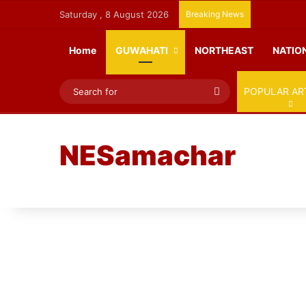
Saturday , 8 August 2026
Breaking News
Home
GUWAHATI
NORTHEAST
NATIO
Search
POPULAR AR
for
NESamachar