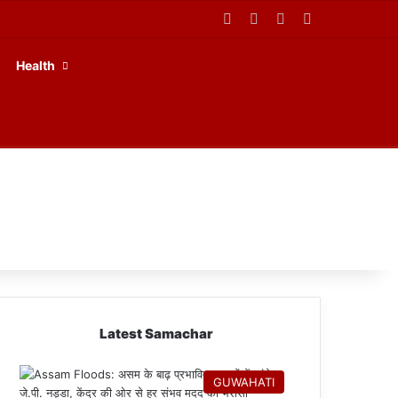
Facebook
X
YouTube
RSS
Health
Latest Samachar
GUWAHATI