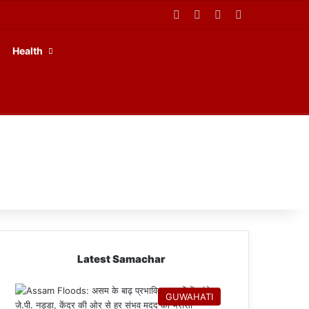
Facebook
X
YouTube
RSS
Health
Latest Samachar
GUWAHATI