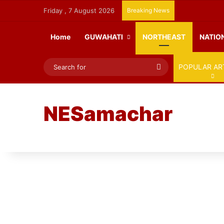
Friday , 7 August 2026
Breaking News
Home
GUWAHATI
NORTHEAST
NATIO
Search
POPULAR AR
for
NESamachar