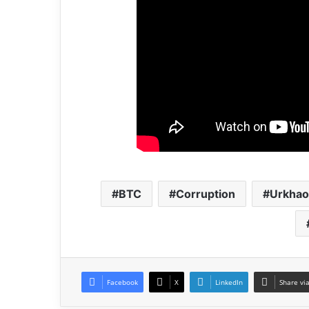
BTC
Corruption
Urkhao
Facebook
X
LinkedIn
Share vi