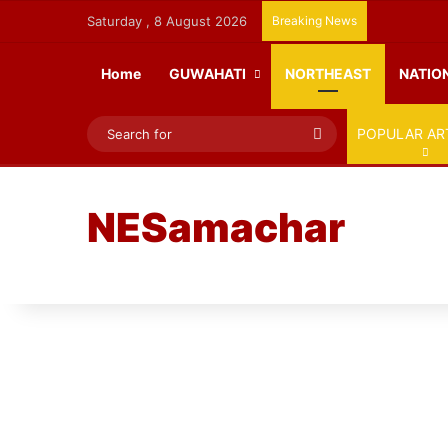
Saturday , 8 August 2026
Breaking News
Home
GUWAHATI
NORTHEAST
NATIO
Search
POPULAR AR
for
NESamachar