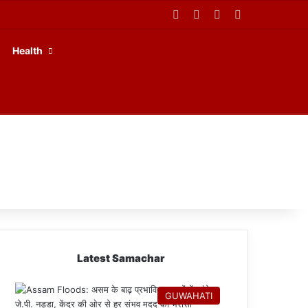
Facebook
X
YouTube
RSS
Health
Latest Samachar
GUWAHATI