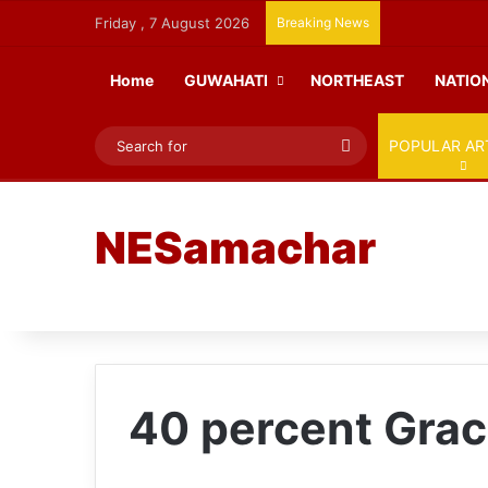
Friday , 7 August 2026
Breaking News
Home
GUWAHATI
NORTHEAST
NATIO
Search
POPULAR AR
for
NESamachar
40 percent Gra