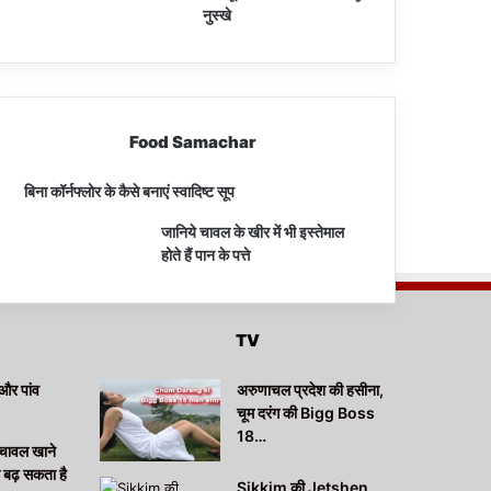
नुस्खे
Food Samachar
बिना कॉर्नफ्लोर के कैसे बनाएं स्वादिष्ट सूप
जानिये चावल के खीर में भी इस्तेमाल
होते हैं पान के पत्ते
TV
और पांव
अरुणाचल प्रदेश की हसीना,
चूम दरंग की Bigg Boss
18…
चावल खाने
ा बढ़ सकता है
Sikkim की Jetshen