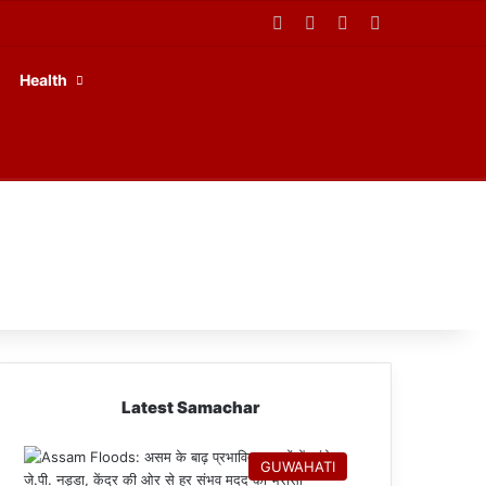
Facebook
X
YouTube
RSS
Health
Latest Samachar
GUWAHATI