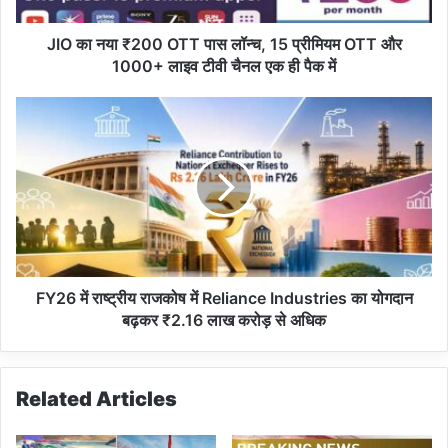
2
0
0
JIO का नया ₹200 OTT पास लॉन्च, 15 प्रीमियम OTT और
O
1000+ लाइव टीवी चैनल एक ही पैक में
T
T
F
पा
Y
स
2
लॉ
6
न्च
में
,
रा
1
ष्ट्री
5
य
प्री
रा
मि
ज
FY26 में राष्ट्रीय राजकोष में Reliance Industries का योगदान
य
को
बढ़कर ₹2.16 लाख करोड़ से अधिक
म
ष
O
में
T
R
Related Articles
T
e
औ
l
र
i