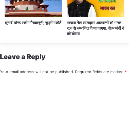
क
र
₹
2
चुनावी बॉन्ड स्कीम गैरकानूनी; सुप्रीम कोर्ट
भाजपा नेता लालकृष्ण आडवाणी को भारत
.
रत्न से सम्मानित किया जाएगा, पीएम मोदी ने
1
की घोषणा
6
ला
ख
Leave a Reply
क
रो
ड़
Your email address will not be published.
Required fields are marked
*
से
अ
C
धि
o
क
m
m
e
n