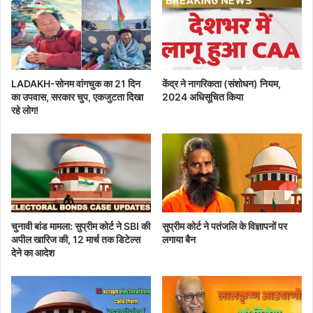
1
a
0
n
0
c
0
e
+
I
LADAKH-सोनम वांगचुक का 21 दिन
केंद्र ने नागरिकता (संशोधन) नियम,
ला
n
का उपवास, सरकार चुप, एकजुटता दिखा
2024 अधिसूचित किया
इ
d
रहे लोग!
व
u
टी
s
वी
t
चै
r
न
i
ल
e
ए
s
क
का
चुनावी बांड मामला: सुप्रीम कोर्ट ने SBI की
सुप्रीम कोर्ट ने पतंजलि के विज्ञापनों पर
ही
यो
अपील खारिज की, 12 मार्च तक डिटेल्स
लगाया बैन
पै
ग
देने का आदेश
क
दा
में
न
ब
ढ़