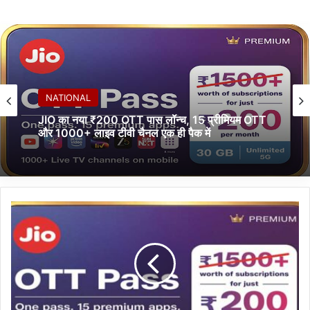
NATIONAL
“भारत में यूएई के राजदूत ने स्टार्ट-अप्स के लिए ऐतिहासिक
सीरीज़ की शुरुआत की, सीमा-पार नवाचार को मिलेगा नया
आयाम”
J
I
O
का
न
या
₹