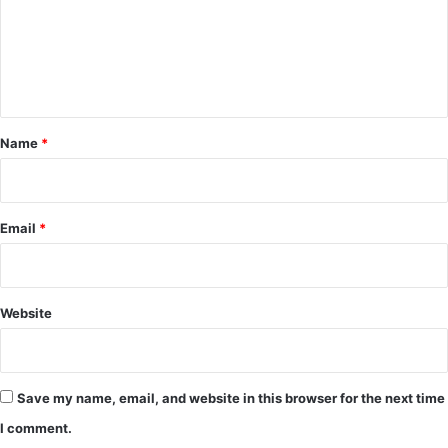
m
e
n
t
*
Name
*
Email
*
Website
Save my name, email, and website in this browser for the next time
I comment.