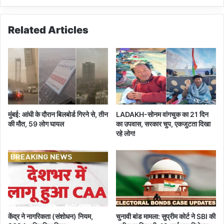
स
र
म
त
का
Related Articles
में
प
अ
ह
ग
ला
ले
S
4
n
0
o
दि
w
न
f
मुंबई: आंधी के दौरान बिलबोर्ड गिरने से, तीन
LADAKH-सोनम वांगचुक का 21 दिन
मु
a
की मौत, 59 लोग घायल
का उपवास, सरकार चुप, एकजुटता दिखा
श्कि
l
रहे लोग!
ल
l
केंद्र ने नागरिकता (संशोधन) नियम,
चुनावी बांड मामला: सुप्रीम कोर्ट ने SBI की