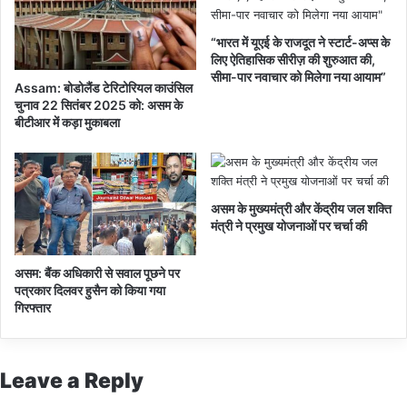
डि
या
“भारत में यूएई के राजदूत ने स्टार्ट-अप्स के
के
लिए ऐतिहासिक सीरीज़ की शुरुआत की,
वि
सीमा-पार नवाचार को मिलेगा नया आयाम”
Assam: बोडोलैंड टेरिटोरियल काउंसिल
मा
चुनाव 22 सितंबर 2025 को: असम के
न
बीटीआर में कड़ा मुकाबला
से
ट
क
रा
असम के मुख्यमंत्री और केंद्रीय जल शक्ति
या
मंत्री ने प्रमुख योजनाओं पर चर्चा की
था
प
क्षी
असम: बैंक अधिकारी से सवाल पूछने पर
पत्रकार दिलवर हुसैन को किया गया
गिरफ्तार
Leave a Reply