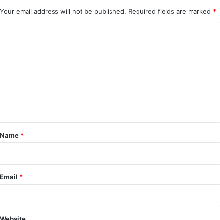
Your email address will not be published.
Required fields are marked
*
C
o
m
m
e
n
t
*
Name
*
Email
*
Website