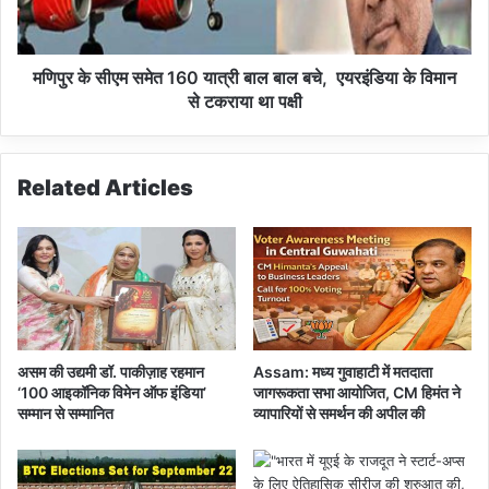
दा
ए
ज़
म
स
मे
मणिपुर के सीएम समेत 160 यात्री बाल बाल बचे, एयरइंडिया के विमान
त
से टकराया था पक्षी
1
6
0
Related Articles
या
त्री
बा
ल
बा
ल
ब
चे
असम की उद्यमी डॉ. पाकीज़ाह रहमान
Assam: मध्य गुवाहाटी में मतदाता
,
‘100 आइकॉनिक विमेन ऑफ इंडिया’
जागरूकता सभा आयोजित, CM हिमंत ने
सम्मान से सम्मानित
व्यापारियों से समर्थन की अपील की
ए
य
र
इं