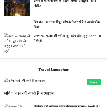
असम के भार्गव सैकिया की फिल्म ‘बोक्शी’ अक्टूबर में होगी
रिलीज
बिग बॉस18: टास्क में चुम दरंग के निडर रवैये ने सबको चौंका
दिया
अरुणाचल प्रदेश की हसीना, चूम दरंग की Bigg Boss 18
में एंट्री
Travel Samachar
Travel
जतिंगा जहां पक्षी करते हैं आत्महत्त्या
सिक्किम में है अमिताभ बच्चन के नाम पर झरना – Amitabh