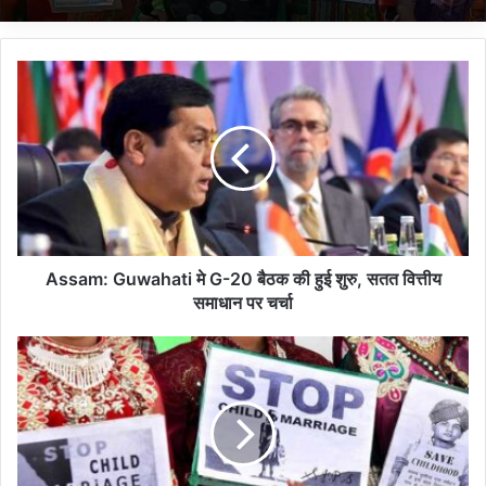
A
s
s
a
m
:
G
u
w
a
Assam: Guwahati मे G-20 बैठक की हुई शुरु, सतत वित्तीय
h
समाधान पर चर्चा
a
t
A
i
s
मे
s
G
a
-
m
2
:
0
बा