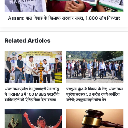
बै
ल
ठ
वि
क
वा
Assam: बाल विवाह के खिलाफ सरकार सख्त, 1,800 लोग गिरफ्तार
की
ह
हु
के
ई
खि
Related Articles
शु
ला
रु
फ
,
स
स
र
त
का
त
र
वि
स
त्ती
ख्त
अरुणाचल प्रदेश के मुख्यमंत्री पेमा खांडू
परशुराम कुंड के विकास के लिए अरुणाचल
य
,
ने TRIHMS में 100 MBBS छात्रों के
प्रदेश सरकार 50 करोड़ रुपये आवंटित
स
1
शामिल होने को ‘ऐतिहासिक दिन’ बताया
करेगी; उपमुख्यमंत्री चौना मेन
मा
,
धा
8
न
0
प
0
र
लो