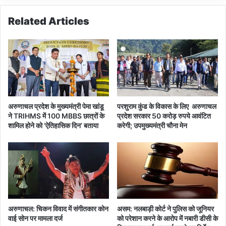
ड़ी
धी
का
का
Related Articles
आ
प्रे
रो
स
प
कां
,
फ्रें
गौ
स
हा
,
टी
P
हा
M
अरुणाचल प्रदेश के मुख्यमंत्री पेमा खांडू
परशुराम कुंड के विकास के लिए अरुणाचल
ई
मो
ने TRIHMS में 100 MBBS छात्रों के
प्रदेश सरकार 50 करोड़ रुपये आवंटित
को
दी
शामिल होने को ‘ऐतिहासिक दिन’ बताया
करेगी; उपमुख्यमंत्री चौना मेन
र्ट
प
ने
र
भे
बो
जा
ला
नो
ह
टि
म
स
ला
अरुणाचल: चिकन विवाद में संगीतकार कोन
असम: नलबाड़ी कोर्ट ने पुलिस को जूनियर
वाई सोन पर मामला दर्ज
को परेशान करने के आरोप में नबारी डीसी के