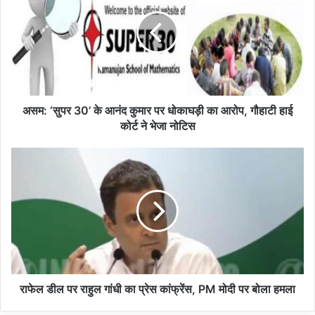
म
:
‘
सु
प
र
3
0
असम: ‘सुपर 30’ के आनंद कुमार पर धोकाघड़ी का आरोप, गौहाटी हाई
’
कोर्ट ने भेजा नोटिस
के
आ
रा
नं
फे
द
ल
कु
डी
मा
ल
र
प
प
र
र
रा
धो
हु
का
ल
राफेल डील पर राहुल गांधी का प्रेस कांफ्रेंस, PM मोदी पर बोला हमला
घ
गां