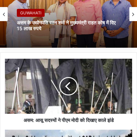
GUWAHATI
Assam: कामाख्या मंदिर में अंबुबाची मेले की तैयारियां तेज
अ
स
म
:
आ
सू
स
द
स्यों
ने
असम: आसू सदस्यों ने पीएम मोदी को दिखाए काले झंडे
पी
ए
रा