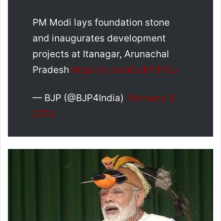
PM Modi lays foundation stone
and inaugurates development
projects at Itanagar, Arunachal
Pradesh
https://t.co/aQrdiP3FDu
— BJP (@BJP4India)
February 9,
2019