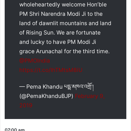
wholeheartedly welcome Hon’ble
PM Shri Narendra Modi Ji to the
land of dawnlit mountains and land
of Rising Sun. We are fortunate
and lucky to have PM Modi Ji
grace Arunachal for the third time.
@PMOIndia
https://t.co/IhTMtsM8iU
— Pema Khandu པདྨ་མཁའ་འགྲོ་།
(@PemaKhanduBJP)
February 9,
2019
07:00 am