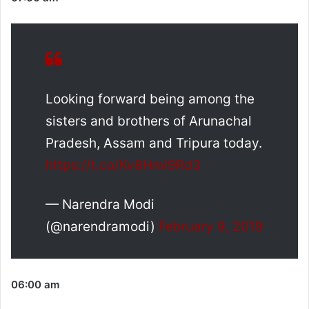
Looking forward being among the
sisters and brothers of Arunachal
Pradesh, Assam and Tripura today.
https://t.co/Kv8HmI9Rd3
— Narendra Modi
(@narendramodi)
February 9, 2019
06:00 am