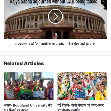
म
ज्य
मो
स
दी
भा
को
स्थ
दि
गि
खा
त
ए
,
का
ना
ले
ग
राज्यसभा स्थगित, नागरिकता संशोधन बिल पेश नहीं हो सका
झं
रि
डे
क
ता
Related Articles
सं
शो
ध
न
बि
ल
पे
श
असम- Bodoland University बंद,
नई दिल्ली- बोडो संगठनों का जंतर-मंतर
न
ST फैसले पर उबाल
पर जोरदार प्रदर्शन