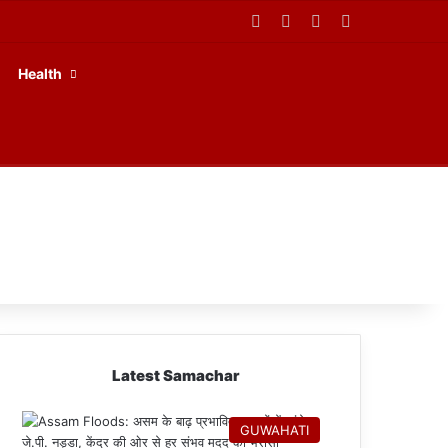
Facebook
X
YouTube
RSS
Health
Latest Samachar
GUWAHATI