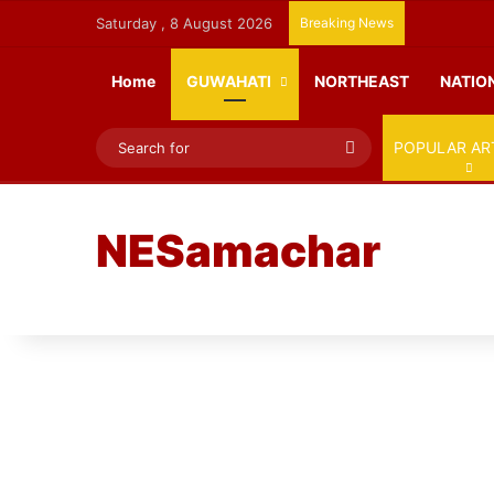
Saturday , 8 August 2026
Breaking News
Home
GUWAHATI
NORTHEAST
NATIO
Search
POPULAR AR
for
NESamachar