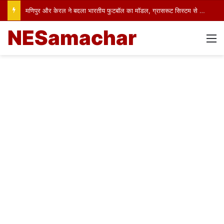
मणिपुर और केरल ने बदला भारतीय फुटबॉल का मॉडल, ग्रासरूट सिस्टम से तैयार हो रहे अंतरराष्ट्रीय खिलाड़ी
NESamachar
M