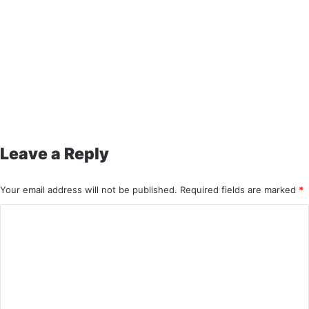
Leave a Reply
Your email address will not be published.
Required fields are marked
*
C
o
m
m
e