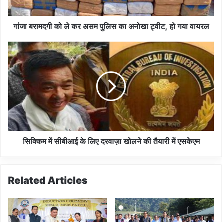
को
ले
क
गांजा बरामदगी को ले कर असम पुलिस का अनोखा ट्वीट, हो गया वायरल
र
अ
सि
स
क्कि
म
म
पु
में
लि
सी
स
बी
का
आ
अ
ई
नो
के
खा
लि
सिक्किम में सीबीआई के लिए दरवाज़ा खोलने की तैयारी में एसकेएम
ट्वी
ए
ट
द
,
र
Related Articles
हो
वा
ग
ज़ा
या
खो
वा
ल