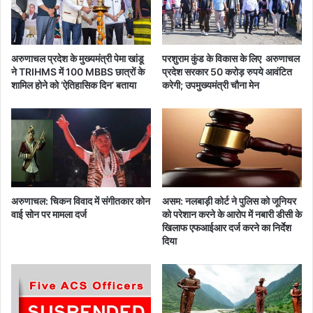
य
ने
र
की
ल
तै
या
अरुणाचल प्रदेश के मुख्यमंत्री पेमा खांडू
परशुराम कुंड के विकास के लिए अरुणाचल
री
ने TRIHMS में 100 MBBS छात्रों के
प्रदेश सरकार 50 करोड़ रुपये आवंटित
में
शामिल होने को ‘ऐतिहासिक दिन’ बताया
करेगी; उपमुख्यमंत्री चौना मेन
ए
स
के
ए
म
अरुणाचल: चिकन विवाद में संगीतकार कोन
असम: नलबाड़ी कोर्ट ने पुलिस को जूनियर
वाई सोन पर मामला दर्ज
को परेशान करने के आरोप में नबारी डीसी के
खिलाफ एफआईआर दर्ज करने का निर्देश
दिया