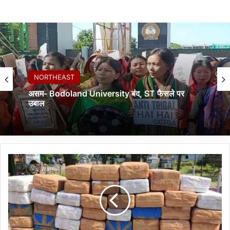
NORTHEAST
असम- Bodoland University बंद, ST फैसले पर
उबाल
गां
जा
ब
रा
म
द
गी