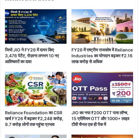
क
स
ब
द
ला
अ
त्का
शां
र
त
जियो JIO ने FY26 में दायर किए
FY26 में राष्ट्रीय राजकोष में Reliance
3,476 पेटेंट, रोज़ाना लगभग 10 नए
Industries का योगदान बढ़कर ₹2.16
आविष्कारों का दावा
लाख करोड़ से अधिक
Reliance Foundation का CSR
JIO का नया ₹200 OTT पास लॉन्च,
खर्च FY26 में बढ़कर ₹2,248 करोड़,
15 प्रीमियम OTT और 1000+ लाइव
9.7 करोड़ लोगों तक पहुंचा प्रभाव
टीवी चैनल एक ही पैक में