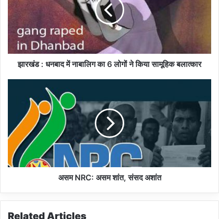
ड
:
ध
न
बा
द
झारखंड : धनबाद में नाबालिग का 6 लोगों ने किया सामूहिक बलात्कार
में
ना
अ
बा
स
लि
म
ग
N
का
R
6
C
लो
:
गों
अ
ने
स
कि
म
असम NRC: असम शांत, संसद अशांत
या
शां
सा
त
मू
,
Related Articles
हि
सं