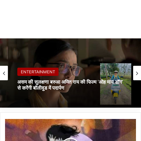
ENTERTAINMENT
असम की सुलक्षणा बरुआ अमित राय की फिल्म ‘ओह माय डॉग’
से करेंगी बॉलीवुड में पदार्पण
झा
र
खं