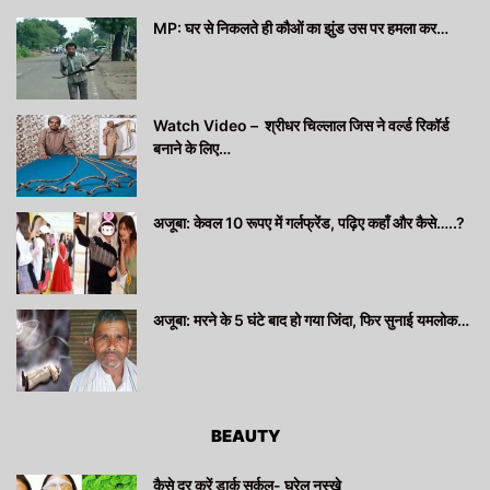
MP: घर से निकलते ही कौओं का झुंड उस पर हमला कर…
Watch Video – श्रीधर चिल्लाल जिस ने वर्ल्ड रिकॉर्ड
बनाने के लिए…
अजूबा: केवल 10 रूपए में गर्लफ्रेंड, पढ़िए कहाँ और कैसे…..?
अजूबा: मरने के 5 घंटे बाद हो गया जिंदा, फिर सुनाई यमलोक…
BEAUTY
कैसे दूर करें डार्क सर्कल- घरेलू नुस्खे